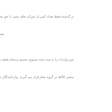
در گذشته فقط تعداد کمی از شرکت های چینی با حق تجا
همه شرکت ها (چینی و خارجی) حق واردات بیشتر محصولات را دارند اما تعداد محدودی از کالاها برای واردات از طریق شرکت های بازرگانی دولتی مجاز است.
چین واردات را به سه دسته ممنوع، محدود و مجاز طبقه بن
بیشتر کالاها در گروه مجاز قرار می گیرند. واردکنندگان
8343667
please call.