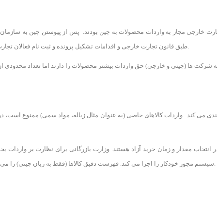
رت خارجی مجاز به واردات محصولات به چین بودند. پس از پیوستن چین به سازمان ت
طبق قانون تجارت خارجی و اقدامات تشکیل پرونده و ثبت نام فعالان تجارت خارجی باید در وزارت بازرگانی یا دفاتر محلی مجاز آن ثبت نام کنند.
دی می کند. واردات کالاهای خاصی (به عنوان مثال زباله، مواد سمی) ممنوع است، در ح
 در انتخاب مقدار و زمان خرید آزاد هستند. وزارت بازرگانی برای نظارت بر واردات ب
سیستم مجوز خودکار را اجرا می کند. فهرست دقیق کالاها (فقط به زبان چینی) را می توانید از طریق وزارت بازرگانی یا کمیسیون تجارت در چین تهیه کتید.
ns of customs clearance and its costs, contact the numbers
02188346235
and
0218