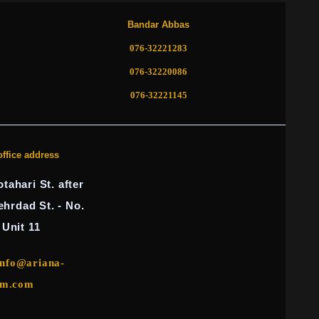
Bandar Abbas
076-32221283
076-32220086
076-32221145
office address
tahari St. after
ehrdad St. - No.
 Unit 11
info@ariana-
am.com