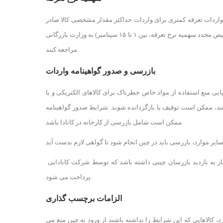
واردات تعرفه کمتری برای واردات حداکثر مقدار مشخصی کالا صادر
می شود. شرکت های چینی که می خواهند با سهمیه نرخ تعرفه پایین تر واردات کنند باید برای تخصیص بین ۱۵ تا۳۰ اکتبر سال قبل( یا برای تخصیص مجدد سهمیه نرخ تعرفه، بین ۱ تا ۱۵ سپتامبر) به وزارت بازرگانی
مراجعه کنند.
بازرسی و صدور گواهینامه واردات
یی منع استفاده از مواد خاص خطرناک برای کالاهای الکتریکی و یا
تند، ممکن است توقیف یا بازگردانده شوند. شرایط صدور گواهینامه
ممکن است شامل بازرسی از کارخانه در کانادا باشد.
برای برخی از کالاها نیز ممکن است لازم باشد کارخانه کانادایی یا تأسیسات فرآوری دارای گواهینامه دولت چین باشند. یعنی ممکن است نیاز به بازدید بازرسان چینی داشته باشد که توسط شرکت کانادایی
پرداخت می شود.
الزامات برچسب گذاری
 کالاهایی که این شرایط را نداشته باشند از ورود به چین منع می