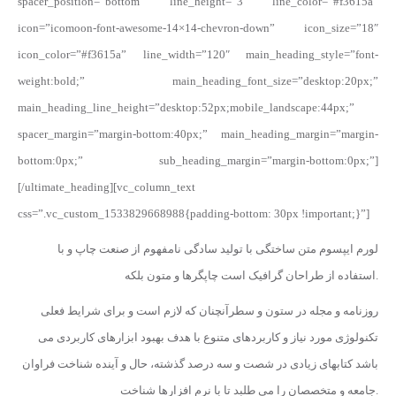
spacer_position=”bottom” line_height=”3″ line_color=”#f3615a”
icon=”icomoon-font-awesome-14×14-chevron-down” icon_size=”18″
icon_color=”#f3615a” line_width=”120″ main_heading_style=”font-
weight:bold;” main_heading_font_size=”desktop:20px;”
main_heading_line_height=”desktop:52px;mobile_landscape:44px;”
spacer_margin=”margin-bottom:40px;” main_heading_margin=”margin-
bottom:0px;” sub_heading_margin=”margin-bottom:0px;”]
[/ultimate_heading][vc_column_text
css=”.vc_custom_1533829668988{padding-bottom: 30px !important;}”]
لورم ایپسوم متن ساختگی با تولید سادگی نامفهوم از صنعت چاپ و با
استفاده از طراحان گرافیک است چاپگرها و متون بلکه.
روزنامه و مجله در ستون و سطرآنچنان که لازم است و برای شرایط فعلی
تکنولوژی مورد نیاز و کاربردهای متنوع با هدف بهبود ابزارهای کاربردی می
باشد کتابهای زیادی در شصت و سه درصد گذشته، حال و آینده شناخت فراوان
جامعه و متخصصان را می طلبد تا با نرم افزارها شناخت.