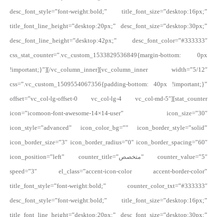
desc_font_style=”font-weight:bold;” title_font_size=”desktop:16px;”
title_font_line_height=”desktop:20px;” desc_font_size=”desktop:30px;”
desc_font_line_height=”desktop:42px;” desc_font_color=”#333333″
css_stat_counter=”.vc_custom_1533829536849{margin-bottom: 0px
!important;}”][/vc_column_inner][vc_column_inner width=”5/12″
css=”.vc_custom_1509554067356{padding-bottom: 40px !important;}”
offset=”vc_col-lg-offset-0 vc_col-lg-4 vc_col-md-5″][stat_counter
icon=”icomoon-font-awesome-14×14-user” icon_size=”30″
icon_style=”advanced” icon_color_bg=”” icon_border_style=”solid”
icon_border_size=”3″ icon_border_radius=”0″ icon_border_spacing=”60″
icon_position=”left” counter_title=”متخصص” counter_value=”5″
speed=”3″ el_class=”accent-icon-color accent-border-color”
title_font_style=”font-weight:bold;” counter_color_txt=”#333333″
desc_font_style=”font-weight:bold;” title_font_size=”desktop:16px;”
title_font_line_height=”desktop:20px;” desc_font_size=”desktop:30px;”