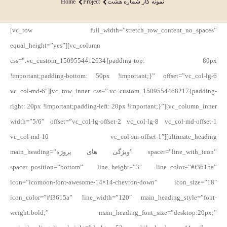
Home
Project
نمونه کار شماره هشت
You are here:
[vc_row full_width=”stretch_row_content_no_spaces”
equal_height=”yes”][vc_column
css=”.vc_custom_1509554412634{padding-top: 80px
!important;padding-bottom: 50px !important;}” offset=”vc_col-lg-6
vc_col-md-6″][vc_row_inner css=”.vc_custom_1509554468217{padding-
right: 20px !important;padding-left: 20px !important;}”][vc_column_inner
width=”5/6″ offset=”vc_col-lg-offset-2 vc_col-lg-8 vc_col-md-offset-1
vc_col-md-10 vc_col-sm-offset-1″][ultimate_heading
main_heading=”ویژگی های پروژه” spacer=”line_with_icon”
spacer_position=”bottom” line_height=”3″ line_color=”#f3615a”
icon=”icomoon-font-awesome-14×14-chevron-down” icon_size=”18″
icon_color=”#f3615a” line_width=”120″ main_heading_style=”font-
weight:bold;” main_heading_font_size=”desktop:20px;”