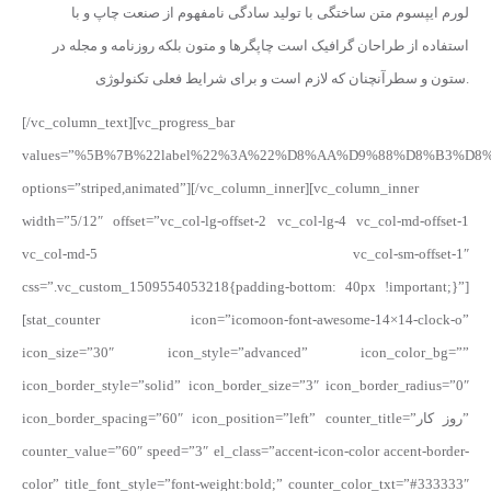
لورم ایپسوم متن ساختگی با تولید سادگی نامفهوم از صنعت چاپ و با
استفاده از طراحان گرافیک است چاپگرها و متون بلکه روزنامه و مجله در
ستون و سطرآنچنان که لازم است و برای شرایط فعلی تکنولوژی.
[/vc_column_text][vc_progress_bar
values=”%5B%7B%22label%22%3A%22%D8%AA%D9%88%D8%B3%D
options=”striped,animated”][/vc_column_inner][vc_column_inner
width=”5/12″ offset=”vc_col-lg-offset-2 vc_col-lg-4 vc_col-md-offset-1
vc_col-md-5 vc_col-sm-offset-1″
css=”.vc_custom_1509554053218{padding-bottom: 40px !important;}”]
[stat_counter icon=”icomoon-font-awesome-14×14-clock-o”
icon_size=”30″ icon_style=”advanced” icon_color_bg=””
icon_border_style=”solid” icon_border_size=”3″ icon_border_radius=”0″
icon_border_spacing=”60″ icon_position=”left” counter_title=”روز کار”
counter_value=”60″ speed=”3″ el_class=”accent-icon-color accent-border-
color” title_font_style=”font-weight:bold;” counter_color_txt=”#333333″