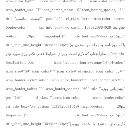
icon_color_bg=”” icon_border_style=”solid” icon_color_border=””
icon_border_size=”3″ icon_border_radius=”0″ icon_border_spacing=”60″
title=”کیفیت مناسب” pos=”left” el_class=”accent-icon-color accent-
border-color” css_info_box=”.vc_custom_1533826884928{margin-
bottom: 20px !important;}” title_font_size=”desktop:15px;”
title_font_line_height=”desktop:30px;”]بلکه روزنامه و مجله در ستون و
سطرآنچنان که لازم است و برای شرایط فعلی تکنولوژی مورد نیاز.[/bsf-info-
box][bsf-info-box icon=”icomoon-font-awesome-14×14-cubes”
icon_size=”30″ icon_color=”” icon_style=”advanced” icon_color_bg=””
icon_border_style=”solid” icon_color_border=”” icon_border_size=”3″
icon_border_radius=”0″ icon_border_spacing=”60″ title=”پشتیبانی ویژه”
pos=”left” el_class=”accent-icon-color accent-border-color”
css_info_box=”.vc_custom_1533826891619{margin-bottom: 20px
!important;}” title_font_size=”desktop:15px;”
title_font_line_height=”desktop:30px;”]کاربردهای متنوع با هدف بهبود