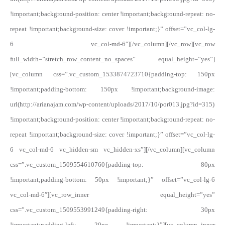
!important;background-position: center !important;background-repeat: no-
repeat !important;background-size: cover !important;}” offset=”vc_col-lg-
6 vc_col-md-6″][/vc_column][/vc_row][vc_row
full_width=”stretch_row_content_no_spaces” equal_height=”yes”]
[vc_column css=”.vc_custom_1533874723710{padding-top: 150px
!important;padding-bottom: 150px !important;background-image:
url(http://arianajam.com/wp-content/uploads/2017/10/por013.jpg?id=315)
!important;background-position: center !important;background-repeat: no-
repeat !important;background-size: cover !important;}” offset=”vc_col-lg-
6 vc_col-md-6 vc_hidden-sm vc_hidden-xs”][/vc_column][vc_column
css=”.vc_custom_1509554610760{padding-top: 80px
!important;padding-bottom: 50px !important;}” offset=”vc_col-lg-6
vc_col-md-6″][vc_row_inner equal_height=”yes”
css=”.vc_custom_1509553991249{padding-right: 30px
!important;padding-left: 20px !important;}”][vc_column_inner