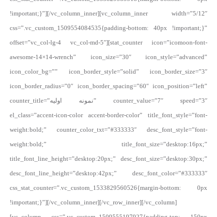
!important;}”][/vc_column_inner][vc_column_inner width=”5/12″
css=”.vc_custom_1509554084535{padding-bottom: 40px !important;}”
offset=”vc_col-lg-4 vc_col-md-5″][stat_counter icon=”icomoon-font-
awesome-14×14-wrench” icon_size=”30″ icon_style=”advanced”
icon_color_bg=”” icon_border_style=”solid” icon_border_size=”3″
icon_border_radius=”0″ icon_border_spacing=”60″ icon_position=”left”
counter_title=”نمونه اولیه” counter_value=”7″ speed=”3″
el_class=”accent-icon-color accent-border-color” title_font_style=”font-
weight:bold;” counter_color_txt=”#333333″ desc_font_style=”font-
weight:bold;” title_font_size=”desktop:16px;”
title_font_line_height=”desktop:20px;” desc_font_size=”desktop:30px;”
desc_font_line_height=”desktop:42px;” desc_font_color=”#333333″
css_stat_counter=”.vc_custom_1533829560526{margin-bottom: 0px
!important;}”][/vc_column_inner][/vc_row_inner][/vc_column]
[vc_column css=”.vc_custom_1509555197927{padding-top: 150px