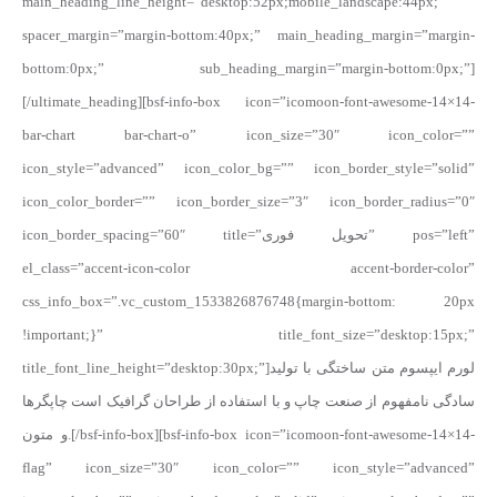
main_heading_line_height=”desktop:52px;mobile_landscape:44px;”
spacer_margin=”margin-bottom:40px;” main_heading_margin=”margin-
bottom:0px;” sub_heading_margin=”margin-bottom:0px;”]
[/ultimate_heading][bsf-info-box icon=”icomoon-font-awesome-14×14-
bar-chart bar-chart-o” icon_size=”30″ icon_color=””
icon_style=”advanced” icon_color_bg=”” icon_border_style=”solid”
icon_color_border=”” icon_border_size=”3″ icon_border_radius=”0″
icon_border_spacing=”60″ title=”تحویل فوری” pos=”left”
el_class=”accent-icon-color accent-border-color”
css_info_box=”.vc_custom_1533826876748{margin-bottom: 20px
!important;}” title_font_size=”desktop:15px;”
title_font_line_height=”desktop:30px;”]لورم ایپسوم متن ساختگی با تولید
سادگی نامفهوم از صنعت چاپ و با استفاده از طراحان گرافیک است چاپگرها
و متون.[/bsf-info-box][bsf-info-box icon=”icomoon-font-awesome-14×14-
flag” icon_size=”30″ icon_color=”” icon_style=”advanced”