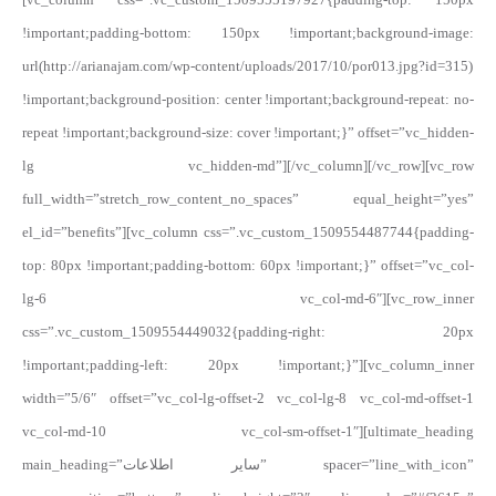
!important;padding-bottom: 150px !important;background-image:
url(http://arianajam.com/wp-content/uploads/2017/10/por013.jpg?id=315)
!important;background-position: center !important;background-repeat: no-
repeat !important;background-size: cover !important;}” offset=”vc_hidden-
lg vc_hidden-md”][/vc_column][/vc_row][vc_row
full_width=”stretch_row_content_no_spaces” equal_height=”yes”
el_id=”benefits”][vc_column css=”.vc_custom_1509554487744{padding-
top: 80px !important;padding-bottom: 60px !important;}” offset=”vc_col-
lg-6 vc_col-md-6″][vc_row_inner
css=”.vc_custom_1509554449032{padding-right: 20px
!important;padding-left: 20px !important;}”][vc_column_inner
width=”5/6″ offset=”vc_col-lg-offset-2 vc_col-lg-8 vc_col-md-offset-1
vc_col-md-10 vc_col-sm-offset-1″][ultimate_heading
main_heading=”سایر اطلاعات” spacer=”line_with_icon”