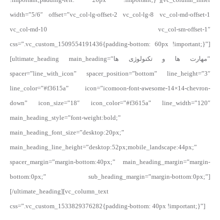
width=”5/6″ offset=”vc_col-lg-offset-2 vc_col-lg-8 vc_col-md-offset-1
vc_col-md-10 vc_col-sm-offset-1″
css=”.vc_custom_1509554191436{padding-bottom: 60px !important;}”]
[ultimate_heading main_heading=”مهارت ها و تکنولوژی ها”
spacer=”line_with_icon” spacer_position=”bottom” line_height=”3″
line_color=”#f3615a” icon=”icomoon-font-awesome-14×14-chevron-
down” icon_size=”18″ icon_color=”#f3615a” line_width=”120″
main_heading_style=”font-weight:bold;”
main_heading_font_size=”desktop:20px;”
main_heading_line_height=”desktop:52px;mobile_landscape:44px;”
spacer_margin=”margin-bottom:40px;” main_heading_margin=”margin-
bottom:0px;” sub_heading_margin=”margin-bottom:0px;”]
[/ultimate_heading][vc_column_text
css=”.vc_custom_1533829376282{padding-bottom: 40px !important;}”]