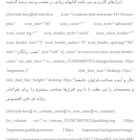
ابزارهای کاربردی می باشد کتابهای زیادی در شصت و سه درصد گذشته.
[/bsf-info-box][bsf-info-box icon=”icomoon-font-awesome-14×14-user-
plus” icon_size=”30″ icon_color=”” icon_style=”advanced”
icon_color_bg=”” icon_border_style=”solid” icon_color_border=””
icon_border_size=”3″ icon_border_radius=”0″ icon_border_spacing=”60″
title=”نصب رایگان” pos=”left” el_class=”accent-icon-color accent-border-
color” css_info_box=”.vc_custom_1533826897911{margin-bottom: 20px
!important;}” title_font_size=”desktop:15px;”
title_font_line_height=”desktop:30px;”]حال و آینده شناخت فراوان جامعه
و متخصصان را می طلبد تا با نرم افزارها شناخت بیشتری را برای طراحان
رایانه ای علی الخصوص.
[/bsf-info-box][/vc_column_inner][/vc_row_inner][/vc_column]
[vc_column css=”.vc_custom_1533874697033{padding-top: 150px
!important;padding-bottom: 150px !important;background-image:
url(http://arianajam.com/wp-content/uploads/2017/10/por005.jpg?id=300)