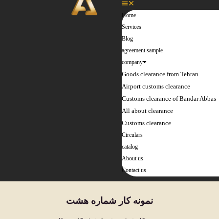
Home
Services
Blog
agreement sample
company
Goods clearance from Tehran
Airport customs clearance
Customs clearance of Bandar Abbas
All about clearance
Customs clearance
Circulars
catalog
About us
Contact us
نمونه کار شماره هشت