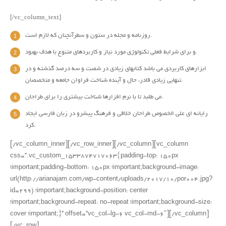
[/vc_column_text]
روزنامه و مجله در ستون و سطرآنچنان که لازم است.
و برای شرایط فعلی تکنولوژی مورد نیاز و کاربردهای متنوع با هدف بهبود.
ابزارهای کاربردی می باشد کتابهای زیادی در شصت و سه درصد گذشته و در
تنهایی زیادی قادر، حال و آینده شناخت فراوان جامعه و متخصصان.
می طلبد تا با نرم افزارها شناخت بیشتری را برای طراحان.
رایانه ای علی الخصوص طراحان خلاقی و فرهنگ پیشرو در زبان فارسی ایجاد
کرد.
[/vc_column_inner][/vc_row_inner][/vc_column][vc_column
css=”.vc_custom_1533874717063{padding-top: 150px
!important;padding-bottom: 150px !important;background-image:
url(http://arianajam.com/wp-content/uploads/2017/10/por004.jpg?
id=299) !important;background-position: center
!important;background-repeat: no-repeat !important;background-size:
cover !important;}” offset=”vc_col-lg-6 vc_col-md-6″][/vc_column]
[/vc_row]