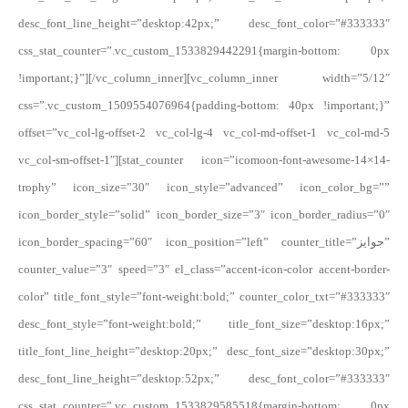
desc_font_line_height=”desktop:42px;” desc_font_color=”#333333″
css_stat_counter=”.vc_custom_1533829442291{margin-bottom: 0px
!important;}”][/vc_column_inner][vc_column_inner width=”5/12″
css=”.vc_custom_1509554076964{padding-bottom: 40px !important;}”
offset=”vc_col-lg-offset-2 vc_col-lg-4 vc_col-md-offset-1 vc_col-md-5
vc_col-sm-offset-1″][stat_counter icon=”icomoon-font-awesome-14×14-
trophy” icon_size=”30″ icon_style=”advanced” icon_color_bg=””
icon_border_style=”solid” icon_border_size=”3″ icon_border_radius=”0″
icon_border_spacing=”60″ icon_position=”left” counter_title=”جوایز”
counter_value=”3″ speed=”3″ el_class=”accent-icon-color accent-border-
color” title_font_style=”font-weight:bold;” counter_color_txt=”#333333″
desc_font_style=”font-weight:bold;” title_font_size=”desktop:16px;”
title_font_line_height=”desktop:20px;” desc_font_size=”desktop:30px;”
desc_font_line_height=”desktop:52px;” desc_font_color=”#333333″
css_stat_counter=”.vc_custom_1533829585518{margin-bottom: 0px