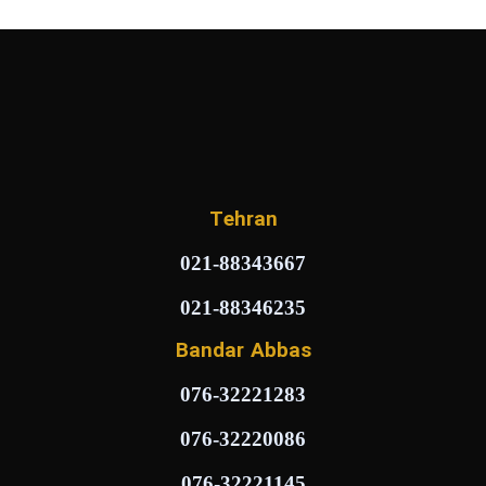
Tehran
021-88343667
021-88346235
Bandar Abbas
076-32221283
076-32220086
076-32221145