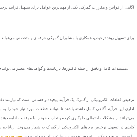
آگاهی از قوانین و مقررات گمرکی یکی از مهم‌ترین عوامل برای تسهیل فرآیند ترخیص 
برای تسهیل روند ترخیص، همکاری با مشاوران گمرکی حرفه‌ای و متخصص می‌تواند بسیا
مستندات کامل و دقیق از جمله فاکتورها، بارنامه‌ها و گواهی‌های معتبر می‌تواند فرآیند ترخیص را سرعت ببخشد و از بروز مشکلات احتمالی جلوگیری کند.
ترخیص قطعات الکترونیکی از گمرک یک فرآیند پیچیده و حساس است که نیازمند دقت و
اداری این فرآیند آگاهی کامل داشته باشند تا بتوانند قطعات مورد نیاز خود را به م
می‌توانند از مشکلات احتمالی جلوگیری کرده و تجارت خود را با موفقیت ادامه دهن
کلیدی در تسهیل ترخیص برد های الکترونیکی از گمرک به شمار می‌روند. آریاناجم به
را به بهترین نحو ممکن ارائه دهد. همچنین شما عزیزان میتوانید جهت
 from customs