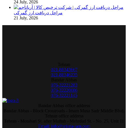
24 July, 2026
مراحل دریافت ارز گمرکی
21 July, 2026
Tehran
021-88343667
021-88346235
Bandar Abbas
076-32221283
076-32220086
076-32221145
Bandar Abbas office address
Bandar Abbas - Block Crossroads - Imam Musa Sadr Middle Blvd.
Tehran office address
Tehran - Motahari St. after Muftah - Mehrdad St. - No. 25, Unit 11
Email: info@ariana-jam.com