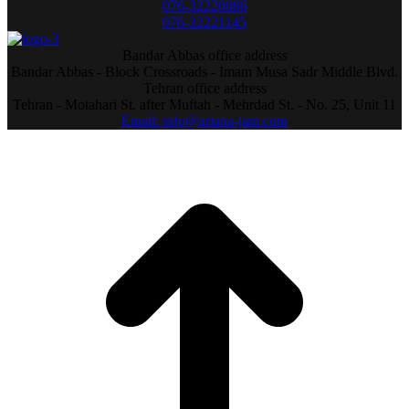
076-32220086
076-32221145
Bandar Abbas office address
Bandar Abbas - Block Crossroads - Imam Musa Sadr Middle Blvd.
Tehran office address
Tehran - Motahari St. after Muftah - Mehrdad St. - No. 25, Unit 11
Email: info@ariana-jam.com