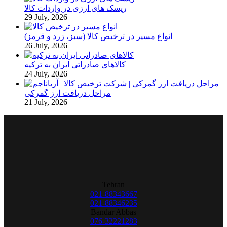
ریسک های ارزی در واردات کالا
29 July, 2026
انواع مسیر در ترخیص کالا (سبز، زرد و قرمز)
26 July, 2026
کالاهای صادراتی ایران به ترکیه
24 July, 2026
مراحل دریافت ارز گمرکی
21 July, 2026
Tehran
021-88343667
021-88346235
Bandar Abbas
076-32221283