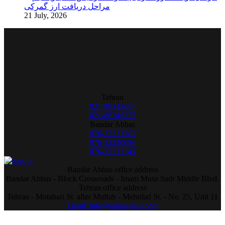
مراحل دریافت ارز گمرکی
21 July, 2026
Tehran
021-88343667
021-88346235
Bandar Abbas
076-32221283
076-32220086
076-32221145
Bandar Abbas office address
Bandar Abbas - Block Crossroads - Imam Musa Sadr Middle Blvd.
Tehran office address
Tehran - Motahari St. after Muftah - Mehrdad St. - No. 25, Unit 11
Email: info@ariana-jam.com