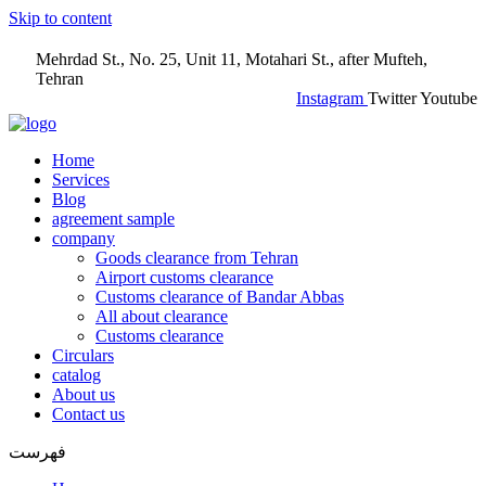
Skip to content
Mehrdad St., No. 25, Unit 11, Motahari St., after Mufteh,
Tehran
Instagram
Twitter
Youtube
Home
Services
Blog
agreement sample
company
Goods clearance from Tehran
Airport customs clearance
Customs clearance of Bandar Abbas
All about clearance
Customs clearance
Circulars
catalog
About us
Contact us
فهرست