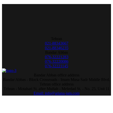
Tehran
021-88343667
021-88346235
Bandar Abbas
076-32221283
076-32220086
076-32221145
Bandar Abbas office address
Bandar Abbas - Block Crossroads - Imam Musa Sadr Middle Blvd.
Tehran office address
Tehran - Motahari St. after Muftah - Mehrdad St. - No. 25, Unit 11
Email: info@ariana-jam.com