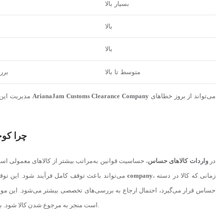
بسیار بالا
بالا
بالا
متوسط تا بالا
برر
می‌تواند از بروز خطاهای
ArianaJam Customs Clearance Company
مدیریت این اسناد نیازمند دقت و تجربه بالاست و در این مسیر، استفاده از خدمات
چرا کوچ
در
واردات کالاهای حساس
، حساسیت قوانین به‌مراتب بیشتر از کالاهای معمولی است
، زمانی که کالا در دسته
company
می‌تواند باعث توقف کامل فرآیند شود. این توقف‌ها معمولاً زمان‌بر هستند و نیاز به پیگیری‌های متعدد دارند. در فرآیند
حساس قرار می‌گیرد، احتمال ارجاع به بررسی‌های تخصصی بیشتر می‌شود. این مو
اهمیت بسیار زیادی دارد.
است منجر به مرجوع شدن کالا شود. ب