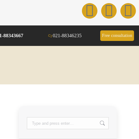
1-88343667
021-88346235
Free consultation