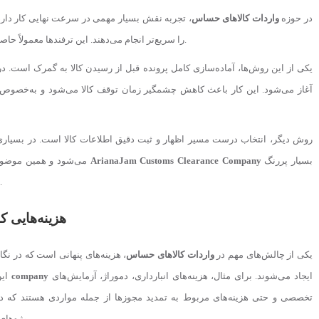
در حوزه
واردات کالاهای حساس
، تجربه نقش بسیار مهمی در سرعت نهایی کار دارد.
را سریع‌تر انجام می‌دهند. این ترفندها معمولاً حاصل سال‌ها تجربه در مواجهه با قوانین و رویه‌های گمرکی هستند.
یکی از این روش‌ها، آماده‌سازی کامل پرونده قبل از رسیدن کالا به گمرک است. در
آغاز می‌شود. این کار باعث کاهش چشمگیر زمان توقف کالا می‌شود و به‌خصوص
روش دیگر، انتخاب درست مسیر اظهار و ثبت دقیق اطلاعات کالا است. در بسیاری ا
بسیار پررنگ
ArianaJam Customs Clearance Company
می‌شود و همین موضوع زمان ترخیص را افزایش می‌دهد. در اینجا نقش مجموعه‌هایی مانند
می‌شود، زیرا با تجربه خود می‌توانند مسیر درست را از ابتدا انتخاب کنند.
هزینه‌هایی ک
یکی از چالش‌های مهم در
واردات کالاهای حساس
، هزینه‌های پنهانی است که در نگاه
ایجاد می‌شوند. برای مثال، هزینه‌های انبارداری، دموراژ، آزمایش‌های
company
این هزینه‌ها معمولاً به دلیل تأخیر در اخذ مجوزها یا طولانی شدن فرآیند
تخصصی و حتی هزینه‌های مربوط به تمدید مجوزها از جمله مواردی هستند که در
می‌تواند سودآوری را به‌طور جدی تحت تأثیر قرار دهد.
پروژه‌ها