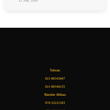
21 July, 2026
Tehran
021-88343667
021-88346235
Bandar Abbas
076-32221283