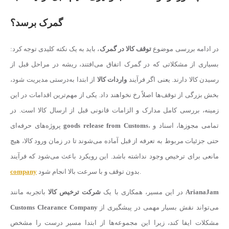
گمرک برسد؟
در ادامه بررسی موضوع
توقف کالا در گمرک
، باید به یک نکته کلیدی توجه کرد:
بسیاری از مشکلاتی که در گمرک اتفاق می‌افتند، ریشه در مراحل قبل از
رسیدن کالا دارند. یعنی اگر فرآیند
واردات کالا
از ابتدا به‌درستی مدیریت شود،
بخش بزرگی از توقف‌ها اصلاً رخ نخواهند داد. یکی از مهم‌ترین اقدامات در این
زمینه، بررسی کامل مدارک و الزامات قانونی قبل از ارسال کالا است. در
، تمامی مجوزها، اسناد و
goods release from Customs
پروژه‌های حرفه‌ای
حتی جزئیات مربوط به تعرفه از قبل آماده می‌شوند تا در زمان ورود کالا، هیچ
مانعی برای ترخیص وجود نداشته باشد. این رویکرد باعث می‌شود که فرآیند
بدون توقف و با سرعت بالا انجام شود.
company
ArianaJam
باتجربه مانند
در این مسیر، همکاری با یک
شرکت ترخیص کالا
می‌تواند نقش بسیار مهمی در پیشگیری از
Customs Clearance Company
مشکلات ایفا کند، زیرا این مجموعه‌ها از ابتدا مسیر درست را مشخص