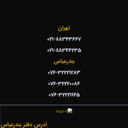
تهران
021-88343667
021-88346235
بندرعباس
076-32221283
076-32220086
076-32221145
آدرس دفتر بندرعباس