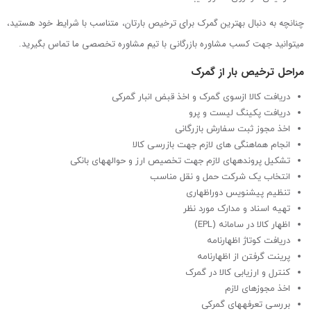
چنانچه به دنبال بهترین گمرک برای ترخیص بارتان، متناسب با شرایط خود هستید،
می­توانید جهت کسب مشاوره بازرگانی با تیم مشاوره تخصصی ما تماس بگیرید.
مراحل ترخیص بار از گمرک
دریافت کالا ازسوی گمرک و اخذ قبض انبار گمرکی
دریافت پکینگ لیست و پرو
اخذ مجوز ثبت سفارش بازرگانی
انجام هماهنگی­ های لازم جهت بازرسی کالا
تشکیل پرونده­های لازم جهت تخصیص ارز و حواله­های بانکی
انتخاب یک شرکت حمل و نقل مناسب
تنظیم پیش­نویس دوراظهاری
تهیه اسناد و مدارک مورد نظر
اظهار کالا در سامانه (EPL)
دریافت کوتاژ اظهارنامه
پرینت گرفتن از اظهارنامه
کنترل و ارزیابی کالا در گمرک
اخذ مجوزهای لازم
بررسی تعرفه­های گمرکی