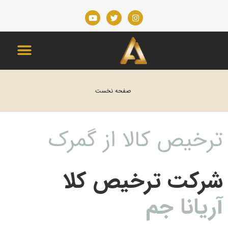
مکان شما:
صفحه نخست
ترخیص کالا از گمرک
شرکت ترخیص کلا
آریانا جم