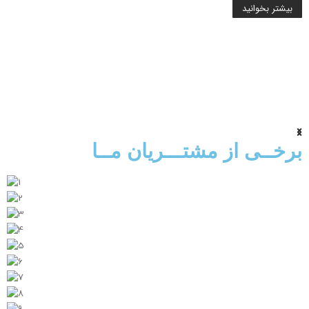
بیشتر بخوانید
برخــی از مشتـــریان مــا