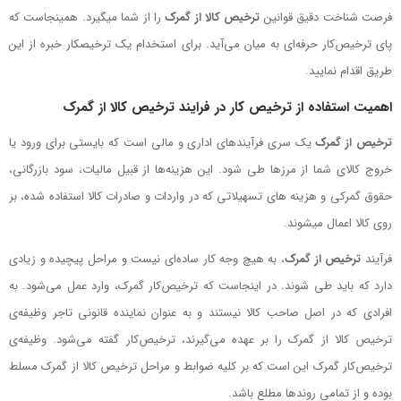
فرصت شناخت دقیق قوانین
ترخیص کالا از گمرک
را از شما می­گیرد. همینجاست که
پای ترخیص‌کار حرفه‌‌ای به میان می‌آید. برای استخدام یک ترخیص­کار خبره از این
طریق اقدام نمایید.
اهمیت استفاده از ترخیص­ کار در فرایند ترخیص کالا از گمرک
ترخیص از گمرک
یک سری فرآیندهای اداری و مالی است که بایستی برای ورود یا
خروج کالای شما از مرزها طی شود. این هزینه‌ها از قبیل مالیات، سود بازرگانی،
حقوق گمرکی و هزینه ­ها‌ی تسهیلاتی که در واردات و صادرات کالا استفاده شده، بر
روی کالا اعمال می­شوند.
فرآیند
ترخیص از گمرک
، به هیچ وجه کار ساده‌ای نیست و مراحل پیچیده و زیادی
دارد که باید طی شوند. در اینجاست که ترخیص‌کار گمرک، وارد عمل می‌شود. به
افرادی که در اصل صاحب کالا نیستند و به عنوان نماینده قانونی تاجر وظیفه‌ی
ترخیص کالا از گمرک را بر عهده می‌گیرند، ترخیص‌کار گفته می‌شود. وظیفه‌ی
ترخیص‌کار گمرک این است که بر کلیه ضوابط و مراحل ترخیص کالا از گمرک مسلط
بوده و از تمامی روندها مطلع باشد.