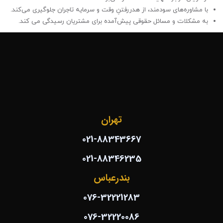
با مشاوره‌های سودمند، از هدررفتنِ وقت و سرمایه تاجران جلوگیری می‌کند.
به مشکلات و مسائل حقوقی پیش‌آمده برای مشتریان رسیدگی می کند.
تهران
021-88343667
021-88346235
بندرعباس
076-32221283
076-32220086