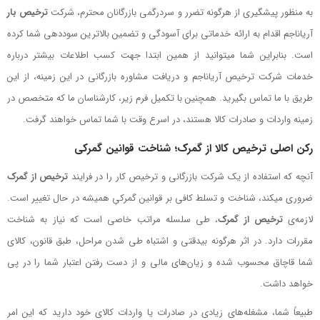
به منظور پیشگیری از هرگونه تضرر و سردرگمی بازرگانان محترم، شرکت
ترخیص بار
آریاناجم اقدام به ارائه خدماتی برای آسودگی و تضمین بالاترین سوددهی شما کرده
است. بنابراین شما می­توانید از همین ابتدا جهت کسب اطلاعات بیشتر درباره
خدمات شرکت ترخیص آریاناجم و دریافت مشاوره بازرگانی در این زمینه، از این
طریق با ما تماس بگیرید. همچنین با تکمیل فرم زیر، کارشناسان ما که متخصص در
زمینه واردات و صادرات کالا هستند، در اسرع وقت با شما تماس خواهند گرفت.
رکن اصلی ترخیص کالا از گمرک؛ شناخت قوانین گمرکی
آنچه که استفاده از یک شرکت بازرگانی و ترخیص کار را در فرایند
ترخیص از گمرک
ضروری می­کند، شناخت و تسلط کافی بر قوانین گمرکیِ همیشه در حال تغییر است.
لازمه‌ی
ترخیص از گمرک
، طی سلسله مراتب خاصی است که نیاز به شناخت
مقررات دارد. در اثر هرگونه بی­دقتی و اشتباه طی شدن مراحل، طبق قانون، کالای
شما قاچاق محسوب شده و زیان‌های مالی و از دست رفتن اعتبار شما را در پی
خواهد داشت.
طبیعاً شما، مشغله‌های زیادی در صادرات یا واردات کالای خود دارید که این امر