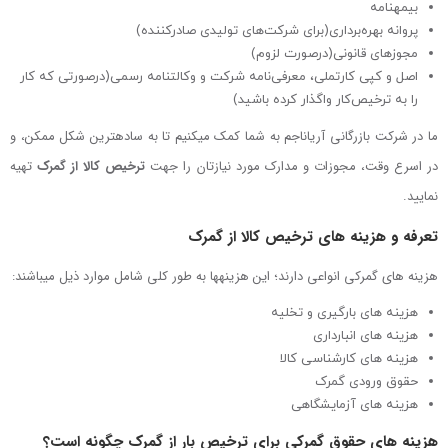
بیمه­نامه
پروانه بهره‌برداری(برای شرکت‌های تولیدی صادرکننده)
مجوزهای قانونی(درصورت لزوم)
اصل و کپی کارت­ملی، معرفی‌نامه شرکت و وکالتنامه رسمی(درصورتی که کار
را به ترخیص‌کار واگذار کرده باشید)
ما در شرکت بازرگانی آریاناجم به شما کمک می­کنیم تا به ساده­ترین شکل ممکن، و
در اسرع وقت، مجوزات و مدارک مورد نیازتان را جهت
ترخیص کالا از گمرک
تهیه
نمایید.
تعرفه و هزینه­ های ترخیص کالا از گمرک
هزینه ­های گمرکی انواعی دارند؛ این هزینه­ها به طور کلی شامل موارد ذیل می­باشند:
هزینه­ های بارگیری و تخلیه
هزینه ­های انبارداری
هزینه­ های کارشناسی کالا
حقوق ورودی گمرک
هزینه­ های آزمایشگاهی
هزینه ­های حقوق گمرکی برای ترخیص بار از گمرک چگونه است؟