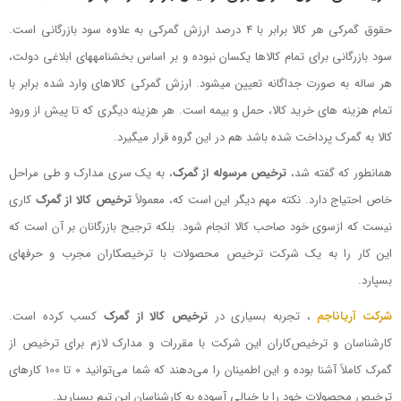
حقوق گمرکی هر کالا برابر با 4 درصد ارزش گمرکی به علاوه سود بازرگانی است.
سود بازرگانی برای تمام کالاها یکسان نبوده و بر اساس بخشنامه­های ابلاغی دولت،
هر ساله به صورت جداگانه تعیین می­شود. ارزش گمرکی کالاهای وارد شده برابر با
تمام هزینه ­های خرید کالا، حمل و بیمه است. هر هزینه دیگری که تا پیش از ورود
کالا به گمرک پرداخت شده باشد هم در این گروه قرار می­گیرد.
همانطور که گفته شد،
ترخیص مرسوله از گمرک
، به یک سری مدارک و طی مراحل
خاص احتیاج دارد. نکته مهم دیگر این است که، معمولاً
ترخیص کالا از گمرک
کاری
نیست که ازسوی خود صاحب کالا انجام شود. بلکه ترجیح بازرگانان بر آن است که
این کار را به یک شرکت ترخیص محصولات با ترخیص­کاران مجرب و حرفه­ای
بسپارد.
شرکت آریاناجم
، تجربه بسیاری در
ترخیص کالا از گمرک
کسب کرده است.
کارشناسان و ترخیص‌کاران این شرکت با مقررات و مدارک لازم برای ترخیص از
گمرک کاملاً آشنا بوده و این اطمینان را می‌دهند که شما می‌توانید 0 تا 100 کار‌های
ترخیص محصولات خود را با خیالی آسوده به کارشناسان این تیم بسپارید.