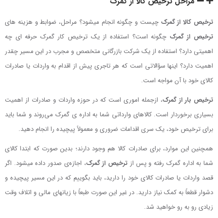
مراحل ترخیص کالا از گمرک
ترخیص کالا از گمرک
چیست و چگونه انجام می­شود؟ مراحل، ضوابط و هزینه­ های
ترخیص از گمرک
چگونه است؟ استفاده از یک ترخیص کار گمرک حرفه ­ای چه
اهمیتی دارد؟ استفاده از یک شرکت بازرگانی متخصص و مجرب در این مسیر چقدر
اهمیت دارد؟ اینها سؤالاتی است که هر تاجری پیش از اقدام به واردات یا صادرات
کالای خود با آن مواجه است.
ترخیص بار از گمرک
، ازجمله اموری است که در حوزه واردات و صادرات از اهمیت
بسیاری برخوردار است. کالاهای وارداتی شما به اداره‌ ی گمرک می‌روند و شما باید
برای ترخیص خود، یک سری اقدامات ضروری و معمولاً پیچیده را انجام دهید.
همچنین این موارد، برای صادرات کالا هم وجود دارند؛ بدین صورت که ابتدا کالای
شما به اداره گمرک رفته و پس از
ترخیص از گمرک
، اجازه‌ی صدور داده می­شود. اگر
قصد واردات یا صادرات کالای خود را دارید، باید بگوییم که در این مسیر پیچیده و
دشوار قطعاً به کمک نیاز دارید. در غیر این صورت طبعاً با زیان­های مالی و اتلاف وقت
زیادی رو به رو خواهید شد.