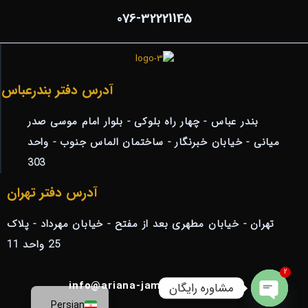
076-32221145
آدرس دفتر بندرعباس
بندر عباس - چهار راه بلوکی - بلوار امام موسی صدر
میانی - خیابان خبرنگار - ساختمان الماس جنوب - واحد
303
آدرس دفتر تهران
تهران - خیابان مطهری بعد از مفتح - خیابان مهرداد - پلاک
25 واحد 11
2
ایمیل : info@ariana-jam.com
مشاوره رایگان
Persian