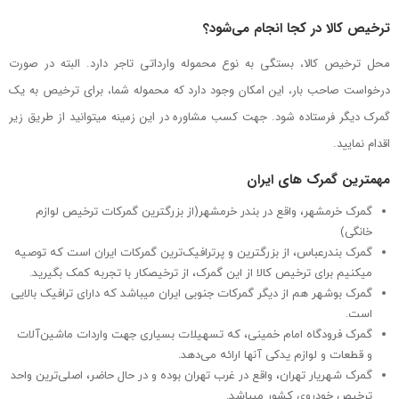
ترخیص کالا در کجا انجام می‌شود؟
محل ترخیص کالا، بستگی به نوع محموله وارداتی تاجر دارد. البته در صورت
درخواست صاحب بار، این امکان وجود دارد که محموله شما، برای ترخیص به یک
گمرک دیگر فرستاده شود. جهت کسب مشاوره در این زمینه می­توانید از طریق زیر
اقدام نمایید.
مهم­ترین گمرک­ های ایران
گمرک خرمشهر، واقع در بندر خرمشهر(از بزرگترین گمرکات ترخیص لوازم
خانگی)
گمرک بندرعباس، از بزرگ­ترین و پرترافیک‌ترین گمرکات ایران است که توصیه
می­کنیم برای ترخیص کالا از این گمرک، از ترخیص­کار با تجربه کمک بگیرید.
گمرک بوشهر هم از دیگر گمرکات جنوبی ایران می­باشد که دارای ترافیک بالایی
است.
گمرک فرودگاه امام خمینی، که تسهیلات بسیاری جهت واردات ماشین‌آلات
و قطعات و لوازم یدکی آنها ارائه می‌دهد.
گمرک شهریار تهران، واقع در غرب تهران بوده و در حال حاضر، اصلی‌ترین واحد
ترخیص خودروی کشور می­باشد.