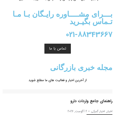
بـــرای مشــــاوره رایـگان بـا مـا
تـماس بگیـرید
021-88343667
تماس با ما
مجله خبری بازرگانی
از آخرین اخبار و فعالیت های ما مطلع شوید
راهنمای جامع واردات دارو
اخبار
,
اخبار گمرکی
2 آگوست, 2026