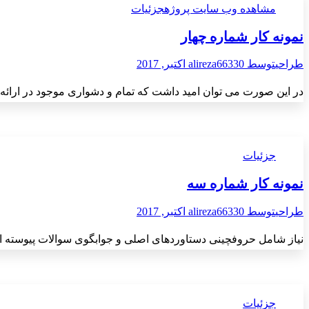
مشاهده وب سایت پروژه
جزئیات
نمونه کار شماره چهار
طراحی
توسط
30 اکتبر, 2017
alireza663
در این صورت می توان امید داشت که تمام و دشواری موجود در ارائه 
جزئیات
نمونه کار شماره سه
طراحی
توسط
30 اکتبر, 2017
alireza663
نیاز شامل حروفچینی دستاوردهای اصلی و جوابگوی سوالات پیوسته اه
جزئیات