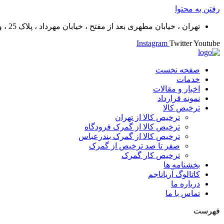
رفتن به محتوا
تهران ، خیابان مطهری بعد از مفتح ، خیابان مهرداد ، پلاک 25 ، واحد 11
Instagram
Twitter
Youtube
صفحه نخست
خدمات
اخبار و مقالات
نمونه قرارداد
ترخیص کالا
ترخیص کالا از تهران
ترخیص کالا از گمرک فرودگاه
ترخیص کالا از گمرک بندرعباس
صفر تا صد ترخیص از گمرک
ترخیص کار گمرک
بخشنامه ها
کاتالوگ آریاناجم
درباره ما
تماس با ما
فهرست