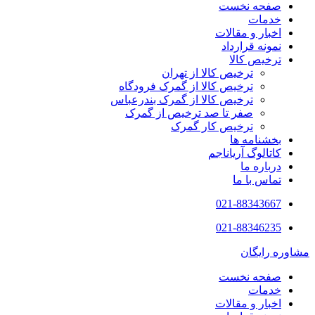
صفحه نخست
خدمات
اخبار و مقالات
نمونه قرارداد
ترخیص کالا
ترخیص کالا از تهران
ترخیص کالا از گمرک فرودگاه
ترخیص کالا از گمرک بندرعباس
صفر تا صد ترخیص از گمرک
ترخیص کار گمرک
بخشنامه ها
کاتالوگ آریاناجم
درباره ما
تماس با ما
021-88343667
021-88346235
مشاوره رایگان
صفحه نخست
خدمات
اخبار و مقالات