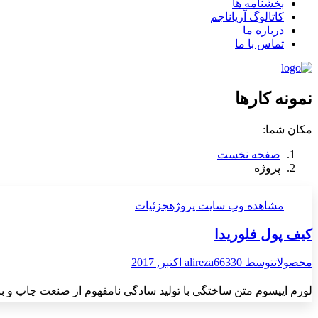
بخشنامه ها
کاتالوگ آریاناجم
درباره ما
تماس با ما
نمونه کارها
مکان شما:
صفحه نخست
پروژه
مشاهده وب سایت پروژه
جزئیات
کیف پول فلوریدا
محصولات
توسط
30 اکتبر, 2017
alireza663
لورم ایپسوم متن ساختگی با تولید سادگی نامفهوم از صنعت چاپ و با