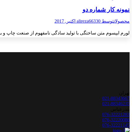
نمونه کار شماره دو
محصولات
توسط
30 اکتبر, 2017
alireza663
لورم ایپسوم متن ساختگی با تولید سادگی نامفهوم از صنعت چاپ و با
تهران
021-88343667
021-88346235
بندرعباس
076-32221283
076-32220086
076-32221145