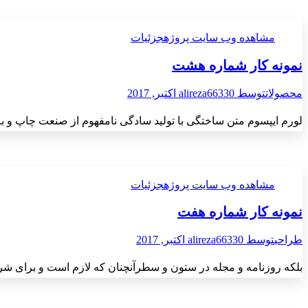
مشاهده وب سایت پروژه
جزئیات
نمونه کار شماره هشت
محصولات
توسط
30 اکتبر, 2017
alireza663
لورم ایپسوم متن ساختگی با تولید سادگی نامفهوم از صنعت چاپ و با
مشاهده وب سایت پروژه
جزئیات
نمونه کار شماره هفت
طراحی
توسط
30 اکتبر, 2017
alireza663
بلکه روزنامه و مجله در ستون و سطرآنچنان که لازم است و برای شرا