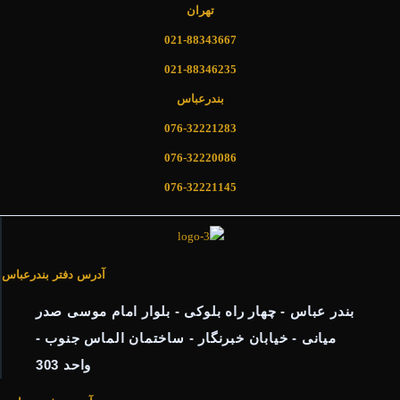
تهران
021-88343667
021-88346235
بندرعباس
076-32221283
076-32220086
076-32221145
آدرس دفتر بندرعباس
بندر عباس - چهار راه بلوکی - بلوار امام موسی صدر
میانی - خیابان خبرنگار - ساختمان الماس جنوب -
واحد 303