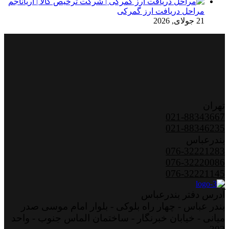
مراحل دریافت ارز گمرکی
21 جولای, 2026
تهران
021-88343667
021-88346235
بندرعباس
076-32221283
076-32220086
076-32221145
آدرس دفتر بندرعباس
بندر عباس - چهار راه بلوکی - بلوار امام موسی صدر
میانی - خیابان خبرنگار - ساختمان الماس جنوب - واحد