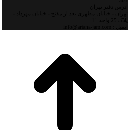
303
آدرس دفتر تهران
تهران - خیابان مطهری بعد از مفتح - خیابان مهرداد -
پلاک 25 واحد 11
ایمیل : info@ariana-jam.com