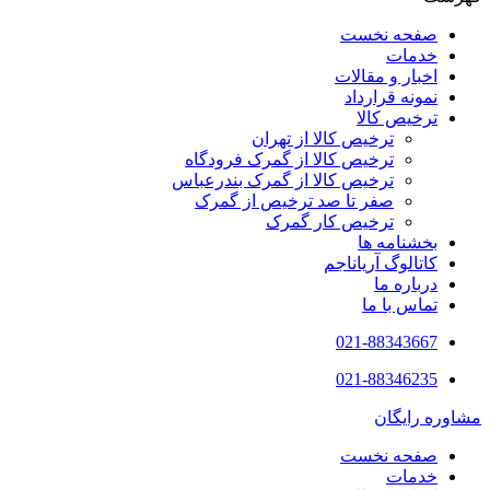
صفحه نخست
خدمات
اخبار و مقالات
نمونه قرارداد
ترخیص کالا
ترخیص کالا از تهران
ترخیص کالا از گمرک فرودگاه
ترخیص کالا از گمرک بندرعباس
صفر تا صد ترخیص از گمرک
ترخیص کار گمرک
بخشنامه ها
کاتالوگ آریاناجم
درباره ما
تماس با ما
021-88343667
021-88346235
مشاوره رایگان
صفحه نخست
خدمات