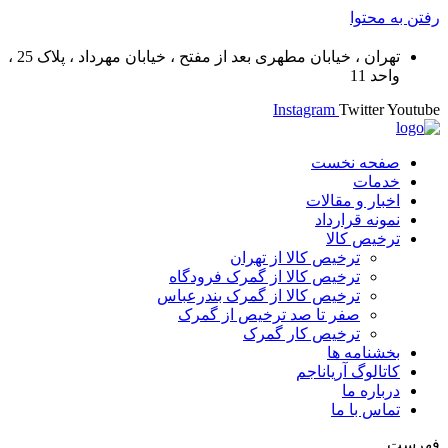
رفتن به محتوا
تهران ، خیابان مطهری بعد از مفتح ، خیابان مهرداد ، پلاک 25 ،
واحد 11
Instagram
Twitter
Youtube
صفحه نخست
خدمات
اخبار و مقالات
نمونه قرارداد
ترخیص کالا
ترخیص کالا از تهران
ترخیص کالا از گمرک فرودگاه
ترخیص کالا از گمرک بندرعباس
صفر تا صد ترخیص از گمرک
ترخیص کار گمرک
بخشنامه ها
کاتالوگ آریاناجم
درباره ما
تماس با ما
فهرست