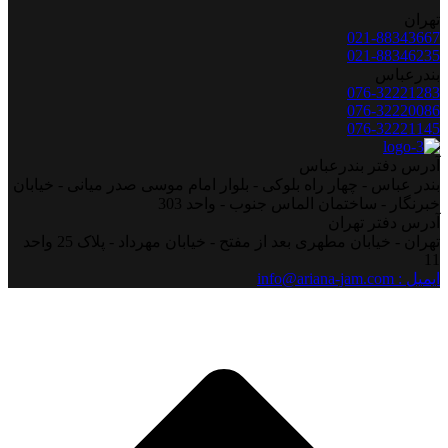
تهران
021-88343667
021-88346235
بندرعباس
076-32221283
076-32220086
076-32221145
آدرس دفتر بندرعباس
بندر عباس - چهار راه بلوکی - بلوار امام موسی صدر میانی - خیابان
خبرنگار - ساختمان الماس جنوب - واحد 303
آدرس دفتر تهران
تهران - خیابان مطهری بعد از مفتح - خیابان مهرداد - پلاک 25 واحد
11
ایمیل : info@ariana-jam.com