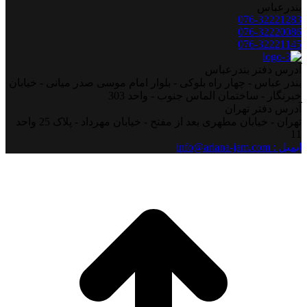
بندرعباس
076-32221283
076-32220086
076-32221145
آدرس دفتر بندرعباس
بندر عباس - چهار راه بلوکی - بلوار امام موسی صدر میانی - خیابان
خبرنگار - ساختمان الماس جنوب - واحد 303
آدرس دفتر تهران
تهران - خیابان مطهری بعد از مفتح - خیابان مهرداد - پلاک 25 واحد
11
ایمیل : info@ariana-jam.com