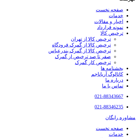
صفحه نخست
خدمات
اخبار و مقالات
نمونه قرارداد
ترخیص کالا
ترخیص کالا از تهران
ترخیص کالا از گمرک فرودگاه
ترخیص کالا از گمرک بندرعباس
صفر تا صد ترخیص از گمرک
ترخیص کار گمرک
بخشنامه ها
کاتالوگ آریاناجم
درباره ما
تماس با ما
021-88343667
021-88346235
مشاوره رایگان
صفحه نخست
خدمات