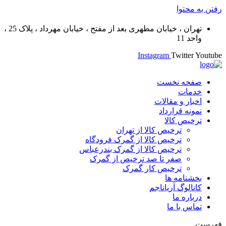
رفتن به محتوا
تهران ، خیابان مطهری بعد از مفتح ، خیابان مهرداد ، پلاک 25 ،
واحد 11
Instagram
Twitter
Youtube
صفحه نخست
خدمات
اخبار و مقالات
نمونه قرارداد
ترخیص کالا
ترخیص کالا از تهران
ترخیص کالا از گمرک فرودگاه
ترخیص کالا از گمرک بندرعباس
صفر تا صد ترخیص از گمرک
ترخیص کار گمرک
بخشنامه ها
کاتالوگ آریاناجم
درباره ما
تماس با ما
فهرست