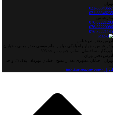
تهران
021-88343667
021-88346235
بندرعباس
076-32221283
076-32220086
076-32221145
آدرس دفتر بندرعباس
بندر عباس - چهار راه بلوکی - بلوار امام موسی صدر میانی - خیابان
خبرنگار - ساختمان الماس جنوب - واحد 303
آدرس دفتر تهران
تهران - خیابان مطهری بعد از مفتح - خیابان مهرداد - پلاک 25 واحد
11
ایمیل : info@ariana-jam.com