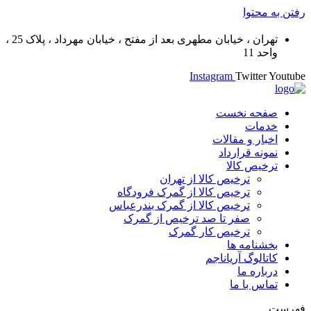
رفتن به محتوا
تهران ، خیابان مطهری بعد از مفتح ، خیابان مهرداد ، پلاک 25 ،
واحد 11
Instagram
Twitter
Youtube
صفحه نخست
خدمات
اخبار و مقالات
نمونه قرارداد
ترخیص کالا
ترخیص کالا از تهران
ترخیص کالا از گمرک فرودگاه
ترخیص کالا از گمرک بندرعباس
صفر تا صد ترخیص از گمرک
ترخیص کار گمرک
بخشنامه ها
کاتالوگ آریاناجم
درباره ما
تماس با ما
فهرست