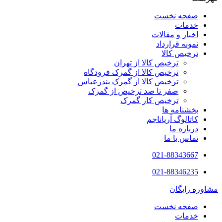
صفحه نخست
خدمات
اخبار و مقالات
نمونه قرارداد
ترخیص کالا
ترخیص کالا از تهران
ترخیص کالا از گمرک فرودگاه
ترخیص کالا از گمرک بندرعباس
صفر تا صد ترخیص از گمرک
ترخیص کار گمرک
بخشنامه ها
کاتالوگ آریاناجم
درباره ما
تماس با ما
021-88343667
021-88346235
مشاوره رایگان
صفحه نخست
خدمات