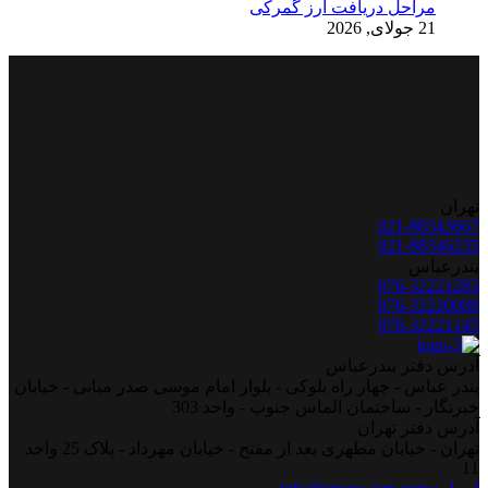
مراحل دریافت ارز گمرکی
21 جولای, 2026
تهران
021-88343667
021-88346235
بندرعباس
076-32221283
076-32220086
076-32221145
آدرس دفتر بندرعباس
بندر عباس - چهار راه بلوکی - بلوار امام موسی صدر میانی - خیابان
خبرنگار - ساختمان الماس جنوب - واحد 303
آدرس دفتر تهران
تهران - خیابان مطهری بعد از مفتح - خیابان مهرداد - پلاک 25 واحد
11