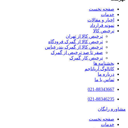
صفحه نخست
خدمات
اخبار و مقالات
نمونه قرارداد
ترخیص کالا
ترخیص کالا از تهران
ترخیص کالا از گمرک فرودگاه
ترخیص کالا از گمرک بندرعباس
صفر تا صد ترخیص از گمرک
ترخیص کار گمرک
بخشنامه ها
کاتالوگ آریاناجم
درباره ما
تماس با ما
021-88343667
021-88346235
مشاوره رایگان
صفحه نخست
خدمات