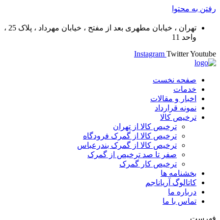
رفتن به محتوا
تهران ، خیابان مطهری بعد از مفتح ، خیابان مهرداد ، پلاک 25 ،
واحد 11
Instagram
Twitter
Youtube
صفحه نخست
خدمات
اخبار و مقالات
نمونه قرارداد
ترخیص کالا
ترخیص کالا از تهران
ترخیص کالا از گمرک فرودگاه
ترخیص کالا از گمرک بندرعباس
صفر تا صد ترخیص از گمرک
ترخیص کار گمرک
بخشنامه ها
کاتالوگ آریاناجم
درباره ما
تماس با ما
فهرست