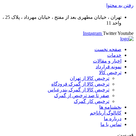
رفتن به محتوا
تهران ، خیابان مطهری بعد از مفتح ، خیابان مهرداد ، پلاک 25 ،
واحد 11
Instagram
Twitter
Youtube
صفحه نخست
خدمات
اخبار و مقالات
نمونه قرارداد
ترخیص کالا
ترخیص کالا از تهران
ترخیص کالا از گمرک فرودگاه
ترخیص کالا از گمرک بندرعباس
صفر تا صد ترخیص از گمرک
ترخیص کار گمرک
بخشنامه ها
کاتالوگ آریاناجم
درباره ما
تماس با ما
فهرست