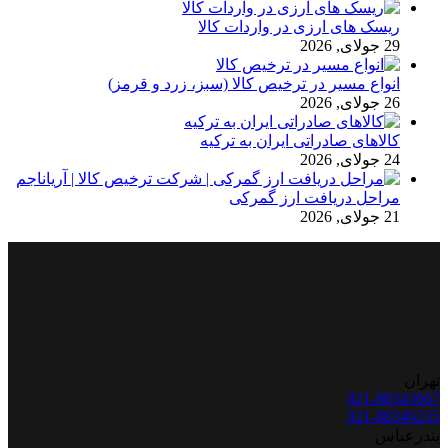
ریسک های ارزی در واردات کالا
29 جولای, 2026
انواع مسیر در ترخیص کالا (سبز، زرد و قرمز)
26 جولای, 2026
کالاهای صادراتی ایران به ترکیه
24 جولای, 2026
مراحل دریافت ارز گمرکی
21 جولای, 2026
تهران
021-88343667
021-88346235
بندرعباس