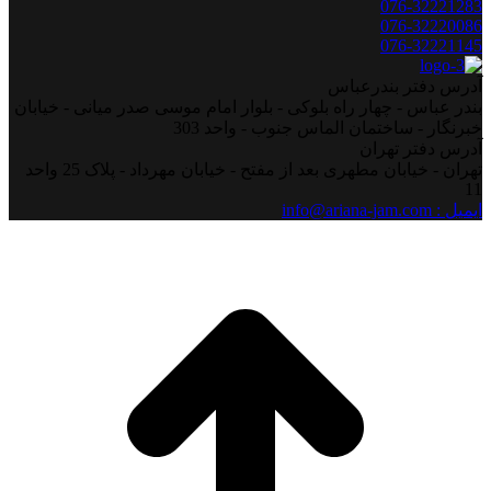
076-32221283
076-32220086
076-32221145
آدرس دفتر بندرعباس
بندر عباس - چهار راه بلوکی - بلوار امام موسی صدر میانی - خیابان
خبرنگار - ساختمان الماس جنوب - واحد 303
آدرس دفتر تهران
تهران - خیابان مطهری بعد از مفتح - خیابان مهرداد - پلاک 25 واحد
11
ایمیل : info@ariana-jam.com