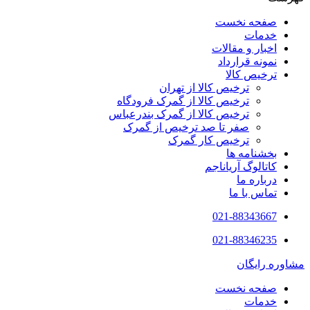
صفحه نخست
خدمات
اخبار و مقالات
نمونه قرارداد
ترخیص کالا
ترخیص کالا از تهران
ترخیص کالا از گمرک فرودگاه
ترخیص کالا از گمرک بندرعباس
صفر تا صد ترخیص از گمرک
ترخیص کار گمرک
بخشنامه ها
کاتالوگ آریاناجم
درباره ما
تماس با ما
021-88343667
021-88346235
مشاوره رایگان
صفحه نخست
خدمات