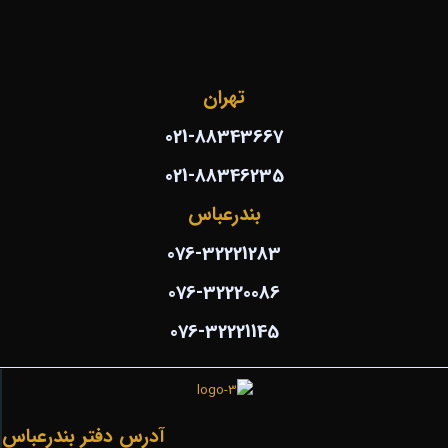
تهران
021-88343667
021-88346235
بندرعباس
076-32221283
076-32220086
076-32221145
آدرس دفتر بندرعباس