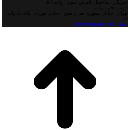
خبرنگار - ساختمان الماس جنوب - واحد 303
آدرس دفتر تهران
تهران - خیابان مطهری بعد از مفتح - خیابان مهرداد - پلاک 25 واحد
11
ایمیل : info@ariana-jam.com