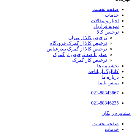
صفحه نخست
خدمات
اخبار و مقالات
نمونه قرارداد
ترخیص کالا
ترخیص کالا از تهران
ترخیص کالا از گمرک فرودگاه
ترخیص کالا از گمرک بندرعباس
صفر تا صد ترخیص از گمرک
ترخیص کار گمرک
بخشنامه ها
کاتالوگ آریاناجم
درباره ما
تماس با ما
021-88343667
021-88346235
مشاوره رایگان
صفحه نخست
خدمات