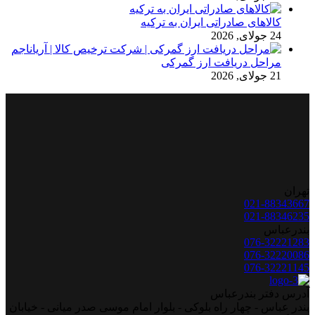
کالاهای صادراتی ایران به ترکیه
24 جولای, 2026
مراحل دریافت ارز گمرکی
21 جولای, 2026
تهران
021-88343667
021-88346235
بندرعباس
076-32221283
076-32220086
076-32221145
آدرس دفتر بندرعباس
بندر عباس - چهار راه بلوکی - بلوار امام موسی صدر میانی - خیابان