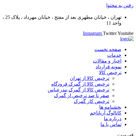
رفتن به محتوا
تهران ، خیابان مطهری بعد از مفتح ، خیابان مهرداد ، پلاک 25 ،
واحد 11
Instagram
Twitter
Youtube
صفحه نخست
خدمات
اخبار و مقالات
نمونه قرارداد
ترخیص کالا
ترخیص کالا از تهران
ترخیص کالا از گمرک فرودگاه
ترخیص کالا از گمرک بندرعباس
صفر تا صد ترخیص از گمرک
ترخیص کار گمرک
بخشنامه ها
کاتالوگ آریاناجم
درباره ما
تماس با ما
فهرست