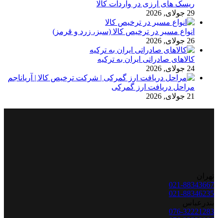
ریسک های ارزی در واردات کالا
29 جولای, 2026
انواع مسیر در ترخیص کالا (سبز، زرد و قرمز)
26 جولای, 2026
کالاهای صادراتی ایران به ترکیه
24 جولای, 2026
مراحل دریافت ارز گمرکی
21 جولای, 2026
تهران
021-88343667
021-88346235
بندرعباس
076-32221283