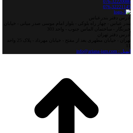
076-32220086
076-32221145
آدرس دفتر بندرعباس
بندر عباس - چهار راه بلوکی - بلوار امام موسی صدر میانی - خیابان
خبرنگار - ساختمان الماس جنوب - واحد 303
آدرس دفتر تهران
تهران - خیابان مطهری بعد از مفتح - خیابان مهرداد - پلاک 25 واحد
11
ایمیل : info@ariana-jam.com