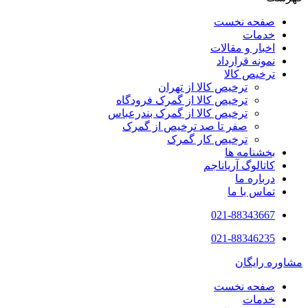
صفحه نخست
خدمات
اخبار و مقالات
نمونه قرارداد
ترخیص کالا
ترخیص کالا از تهران
ترخیص کالا از گمرک فرودگاه
ترخیص کالا از گمرک بندرعباس
صفر تا صد ترخیص از گمرک
ترخیص کار گمرک
بخشنامه ها
کاتالوگ آریاناجم
درباره ما
تماس با ما
021-88343667
021-88346235
مشاوره رایگان
صفحه نخست
خدمات