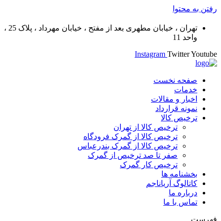
رفتن به محتوا
تهران ، خیابان مطهری بعد از مفتح ، خیابان مهرداد ، پلاک 25 ،
واحد 11
Instagram
Twitter
Youtube
صفحه نخست
خدمات
اخبار و مقالات
نمونه قرارداد
ترخیص کالا
ترخیص کالا از تهران
ترخیص کالا از گمرک فرودگاه
ترخیص کالا از گمرک بندرعباس
صفر تا صد ترخیص از گمرک
ترخیص کار گمرک
بخشنامه ها
کاتالوگ آریاناجم
درباره ما
تماس با ما
فهرست