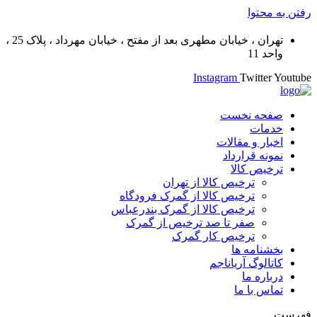
رفتن به محتوا
تهران ، خیابان مطهری بعد از مفتح ، خیابان مهرداد ، پلاک 25 ،
واحد 11
Instagram
Twitter
Youtube
صفحه نخست
خدمات
اخبار و مقالات
نمونه قرارداد
ترخیص کالا
ترخیص کالا از تهران
ترخیص کالا از گمرک فرودگاه
ترخیص کالا از گمرک بندرعباس
صفر تا صد ترخیص از گمرک
ترخیص کار گمرک
بخشنامه ها
کاتالوگ آریاناجم
درباره ما
تماس با ما
فهرست