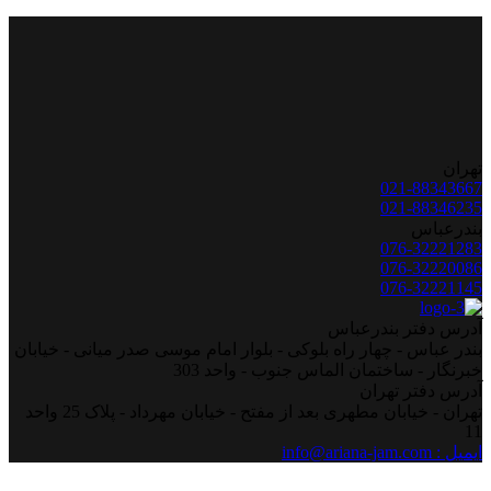
تهران
021-88343667
021-88346235
بندرعباس
076-32221283
076-32220086
076-32221145
آدرس دفتر بندرعباس
بندر عباس - چهار راه بلوکی - بلوار امام موسی صدر میانی - خیابان
خبرنگار - ساختمان الماس جنوب - واحد 303
آدرس دفتر تهران
تهران - خیابان مطهری بعد از مفتح - خیابان مهرداد - پلاک 25 واحد
11
ایمیل : info@ariana-jam.com