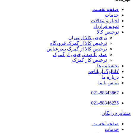
صفحه نخست
خدمات
اخبار و مقالات
نمونه قرارداد
ترخیص کالا
ترخیص کالا از تهران
ترخیص کالا از گمرک فرودگاه
ترخیص کالا از گمرک بندرعباس
صفر تا صد ترخیص از گمرک
ترخیص کار گمرک
بخشنامه ها
کاتالوگ آریاناجم
درباره ما
تماس با ما
021-88343667
021-88346235
مشاوره رایگان
صفحه نخست
خدمات